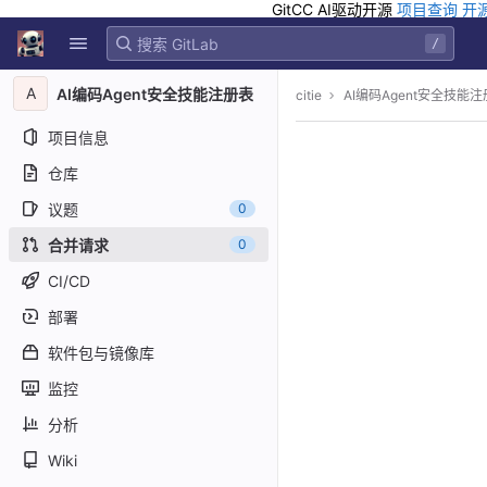
GitCC AI驱动开源
项目查询
开
GitLab
/
Skip to content
A
AI编码Agent安全技能注册表
citie
AI编码Agent安全技能
项目信息
仓库
议题
0
合并请求
0
CI/CD
部署
软件包与镜像库
监控
分析
Wiki