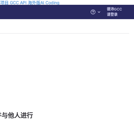
源项目
GCC API
海外版AI Coding
德沛GCC
帮助
请登录
并与他人进行