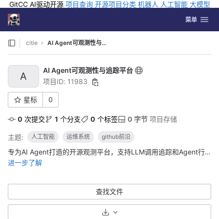
GitCC AI驱动开源
项目查询
开源项目分类
机器人
人工智能
大模型
排行
企业应用
科学研究
孵化优质开源项目
GCC API
海外版AI
GitLab
切换导航
Coding
菜单
Skip to content
citie
AI Agent可观测性与追踪平台
AI Agent可观测性与追踪平台
A
项目ID: 11983
星标
0
0
 次提交
1
 个分支
0
 个标签
0 字节
 项目存储
主题:
人工智能
运维系统
github前沿
专为AI Agent打造的开源观测平台，支持LLM调用追踪和Agent行为分析
进一步了解
查找文件
选择下载格式