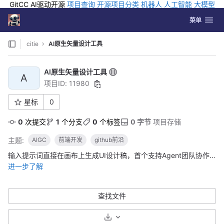
GitCC AI驱动开源
项目查询
开源项目分类
机器人
人工智能
大模型
排行
企业应用
科学研究
孵化优质开源项目
GCC API
海外版AI
GitLab
切换导航
Coding
菜单
Skip to content
citie
AI原生矢量设计工具
AI原生矢量设计工具
A
项目ID: 11980
星标
0
0
 次提交
1
 个分支
0
 个标签
0 字节
 项目存储
主题:
AIGC
前端开发
github前沿
输入提示词直接在画布上生成UI设计稿，首个支持Agent团队协作的矢量设计工具
进一步了解
查找文件
选择下载格式