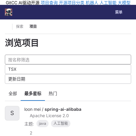
GitCC AI驱动开源
项目查询
开源项目分类
机器人
人工智能
大模型
排行
企业应用
科学研究
孵化优质开源项目
GCC API
海外版AI
GitLab
切换导航
Coding
菜单
Skip to content
探索
项目
浏览项目
TSX
更新日期
全部
最多星标
热门
loon mei /
spring-ai-alibaba
S
Apache License 2.0
主题:
java
人工智能
2