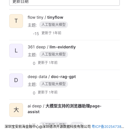
更新日期
flow tiny /
tinyflow
T
主题:
人工智能大模型
更新于
1年前
-15
361 deep /
llm-evidently
L
主题:
人工智能大模型
更新于
1年前
0
deep data /
doc-rag-gpt
D
主题:
人工智能大模型
更新于
1年前
0
ai deep /
大模型支持的浏览器助理page-
大
assist
主题:
人工智能大模型
agent
深圳宝安前海金融中心@深圳德沛开源数据科技有限公司
粤ICP备2025473821号-2