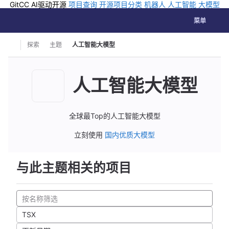
GitCC AI驱动开源
项目查询
开源项目分类
机器人
人工智能
大模型
排行
企业应用
科学研究
孵化优质开源项目
GCC API
海外版AI
GitLab
切换导航
Coding
菜单
Skip to content
探索
主题
人工智能大模型
人工智能大模型
全球最Top的人工智能大模型
立刻使用
国内优质大模型
与此主题相关的项目
TSX