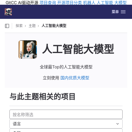
GitCC AI驱动开源
项目查询
开源项目分类
机器人
人工智能
大模型
排行
企业应用
科学研究
孵化优质开源项目
GCC API
海外版AI
GitLab
切换导航
Coding
菜单
Skip to content
探索
主题
人工智能大模型
人工智能大模型
全球最Top的人工智能大模型
立刻使用
国内优质大模型
与此主题相关的项目
语言