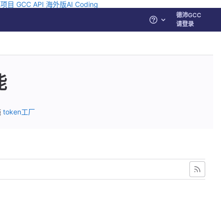
源项目
GCC API
海外版AI Coding
德沛GCC
帮助
请登录
能
施
token工厂