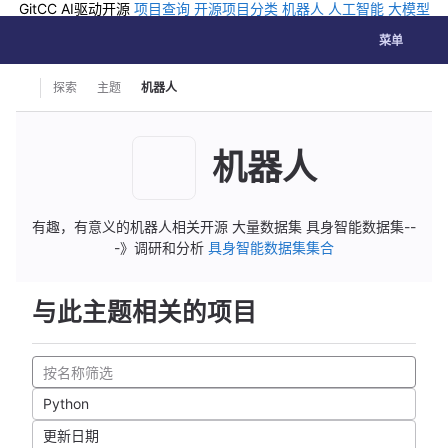
GitCC AI驱动开源
项目查询
开源项目分类
机器人
人工智能
大模型
排行
企业应用
科学研究
孵化优质开源项目
GCC API
海外版AI
GitLab
切换导航
Coding
菜单
Skip to content
探索
主题
机器人
机器人
有趣，有意义的机器人相关开源 大量数据集 具身智能数据集--
-》调研和分析
具身智能数据集集合
与此主题相关的项目
Python
更新日期