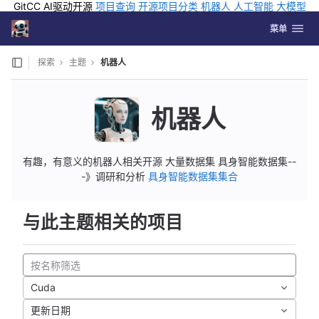
GitCC AI驱动开源
项目查询
开源项目分类
机器人
人工智能
大模型
排行
企业应用
科学研究
孵化优质开源项目
GCC API
海外版AI
GitLab
切换导航
Coding
菜单
Skip to content
探索
主题
机器人
机器人
有趣，有意义的机器人相关开源 大量数据集 具身智能数据集--
-》调研和分析
具身智能数据集集合
与此主题相关的项目
Cuda
更新日期