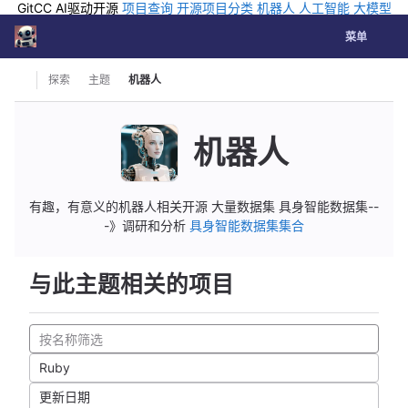
GitCC AI驱动开源
项目查询
开源项目分类
机器人
人工智能
大模型
排行
企业应用
科学研究
孵化优质开源项目
GCC API
海外版AI
GitLab
切换导航
Coding
菜单
Skip to content
探索
主题
机器人
机器人
有趣，有意义的机器人相关开源 大量数据集 具身智能数据集--
-》调研和分析
具身智能数据集集合
与此主题相关的项目
Ruby
更新日期