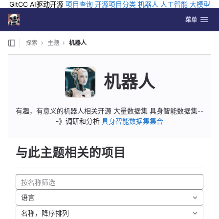
GitCC AI驱动开源
项目查询
开源项目分类
机器人
人工智能
大模型
排行
企业应用
科学研究
孵化优质开源项目
GCC API
海外版AI
GitLab
切换导航
Coding
菜单
Skip to content
探索
主题
机器人
机器人
有趣，有意义的机器人相关开源 大量数据集 具身智能数据集--
-》调研和分析
具身智能数据集集合
与此主题相关的项目
语言
名称，降序排列