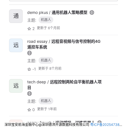
demo pkus /
通用机器人策略模型
通
主题:
机器人
更新于
6个月前
2
road essay /
远程音视频与信号控制的4G
远
遥控车系统
主题:
机器人
更新于
8个月前
-1
tech deep /
远程控制两轮自平衡机器人项
远
目
主题:
机器人
更新于
1年前
0
nanny frauch /
运动捕捉，训练机器人
深圳宝安前海金融中心@深圳德沛开源数据科技有限公司
粤ICP备2025473821号-2
运