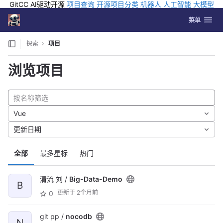
GitCC AI驱动开源
项目查询
开源项目分类
机器人
人工智能
大模型
排行
企业应用
科学研究
孵化优质开源项目
GCC API
海外版AI
GitLab
切换导航
Coding
菜单
Skip to content
探索
项目
浏览项目
Vue
更新日期
全部
最多星标
热门
清流 刘 /
Big-Data-Demo
B
更新于
2个月前
0
git pp /
nocodb
N