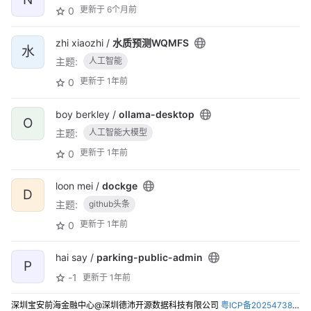
更新于
6个月前
0
zhi xiaozhi /
水质预测WQMFS
水
主题:
人工智能
更新于
1年前
0
boy berkley /
ollama-desktop
O
主题:
人工智能大模型
更新于
1年前
0
loon mei /
dockge
D
主题:
github头条
更新于
1年前
0
hai say /
parking-public-admin
P
-1
更新于
1年前
深圳宝安前海金融中心@深圳德沛开源数据科技有限公司
粤ICP备2025473821号-2
361 deep /
数字人HeyGem