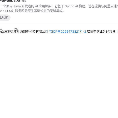
-ai-alibaba
baba 是一个面向 Java 开发者的 AI 应用框架，它基于 Spring AI 构建，旨在提供与阿里云通
en LLM）服务和云原生基础设施的无缝集成。
工智能
dhorse
心@深圳德沛开源数据科技有限公司
粤ICP备2025473821号-2
增值电信业务经营许可证：
云应用管理平台
a-rag-demo
 的demo
java-spring-ai
ing AI 和 Spring Boot 构建由生成式 AI 和 LLM 提供支持的 Java 应用程序
ren-engine