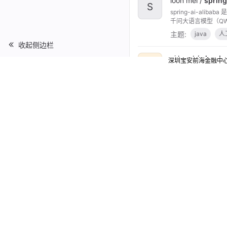
loon mei /
spring
S
spring-ai-ali
千问大语言模型（QW
主题:
java
人
收起侧边栏
ai hand /
cloud-
深圳宝安前海金融中
C
轻量级、简单易用的
主题:
云计算
demo gpp /
jav
J
JAVA快速实现的RAG
主题:
人工智能
ai 56 /
llm-apps-
L
示例展示了如何使用 Spr
主题:
学习中心
qiang guang /
w
W
主题:
人工智能