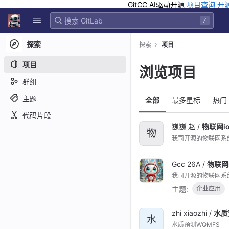
GitCC AI驱动开源
项目查询
开
GitLab
/
Skip to content
探索
探索
项目
项目
浏览项目
群组
主题
全部
最多星标
热门
代码片段
巍巍 赵 /
物联网io
物
我司开源的物联网系
Gcc 26A /
物联网i
我司开源的物联网系
主题:
企业应用
zhi xiaozhi /
水质
水
水质预测WQMFS