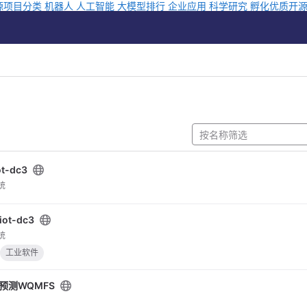
源项目分类
机器人
人工智能
大模型排行
企业应用
科学研究
孵化优质开
t-dc3
统
ot-dc3
统
工业软件
预测WQMFS