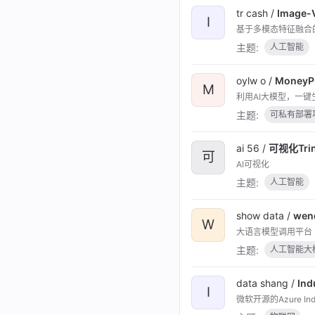
tr cash /
Image-V
I
基于多模态特征融合
主题:
人工智能
oylw o /
MoneyPr
M
利用AI大模型，一键
主题:
可私有部署项
ai 56 /
可视化Trin
可
AI可视化
主题:
人工智能
show data /
wen
W
大语言模型调用平台
主题:
人工智能大
data shang /
Ind
I
微软开源的Azure Indust