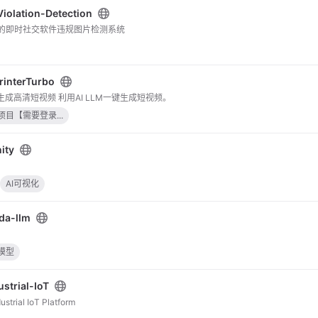
iolation-Detection
的即时社交软件违规图片检测系统
interTurbo
生成高清短视频 利用AI LLM一键生成短视频。
目【需要登录...
ity
AI可视化
da-llm
模型
ustrial-IoT
rial IoT Platform