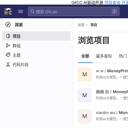
GitCC AI驱动开源
项目查询
开
GitLab
/
Skip to content
探索
探索
项目
项目
浏览项目
群组
主题
全部
最多星标
热门
代码片段
w w /
MoneyPrin
M
利用AI大模型，一键
巍巍 赵 /
MoneyP
M
利用AI大模型，一键
xiaobo wu /
Mone
M
利用AI大模型，一键