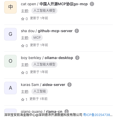
cat open /
中国人开源MCP协议go-mcp
中
主题:
人工智能大模型
更新于
1年前
0
sha dou /
github-mcp-server
G
主题:
MCP
更新于
1年前
0
boy berkley /
ollama-desktop
O
主题:
人工智能大模型
更新于
1年前
0
karas Sam /
aidea-server
A
主题:
人工智能
更新于
1年前
1
qiang guang /
rlama-cn
R
深圳宝安前海金融中心@深圳德沛开源数据科技有限公司
粤ICP备2025473821号-2