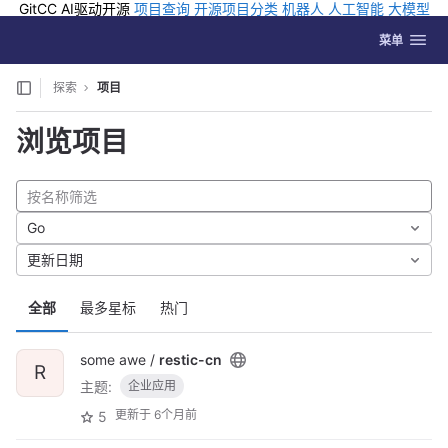
GitCC AI驱动开源
项目查询
开源项目分类
机器人
人工智能
大模型
排行
企业应用
科学研究
孵化优质开源项目
GCC API
海外版AI
GitLab
切换导航
Coding
菜单
Skip to content
探索
项目
浏览项目
Go
更新日期
全部
最多星标
热门
some awe /
restic-cn
R
主题:
企业应用
更新于
6个月前
5