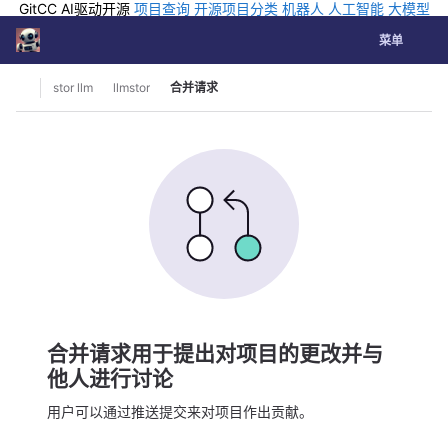
GitCC AI驱动开源
项目查询
开源项目分类
机器人
人工智能
大模型
排行
企业应用
科学研究
孵化优质开源项目
GCC API
海外版AI
GitLab
切换导航
Coding
菜单
Skip to content
stor llm
llmstor
合并请求
合并请求用于提出对项目的更改并与
他人进行讨论
用户可以通过推送提交来对项目作出贡献。