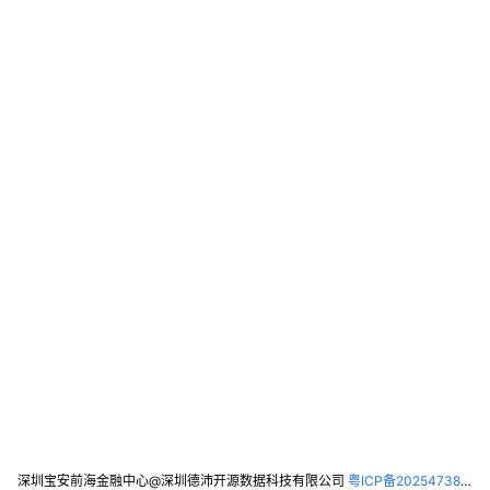
深圳宝安前海金融中心@深圳德沛开源数据科技有限公司
粤ICP备2025473821号-2