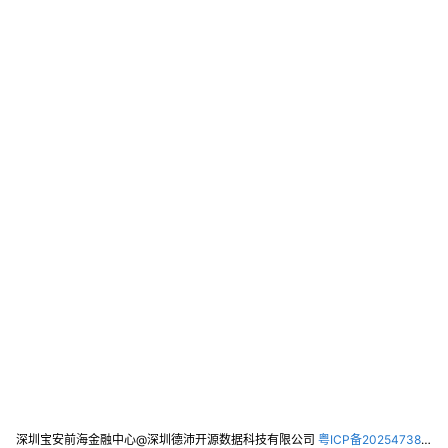
深圳宝安前海金融中心@深圳德沛开源数据科技有限公司
粤ICP备2025473821号-2