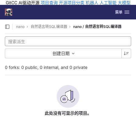
GitCC AI驱动开源
项目查询
开源项目分类
机器人
人工智能
大模型
排行
企业应用
科学研究
孵化优质开源项目
GCC API
海外版AI
GitLab
切换导航
Coding
菜单
Skip to content
nano
自然语言转SQL编译器
nano / 自然语言转SQL编译器
创建日期
0 forks: 0 public, 0 internal, and 0 private
此处没有可显示的项目。