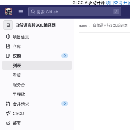
GitCC AI驱动开源
项目查询
开
GitLab
/
Skip to content
自
自然语言转SQL编译器
nano
自然语言转SQL编译器
项目信息
仓库
议题
0
列表
看板
服务台
里程碑
合并请求
0
CI/CD
部署