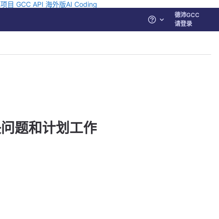
源项目
GCC API
海外版AI Coding
德沛GCC
帮助
请登录