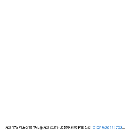
深圳宝安前海金融中心@深圳德沛开源数据科技有限公司
粤ICP备2025473821号-2