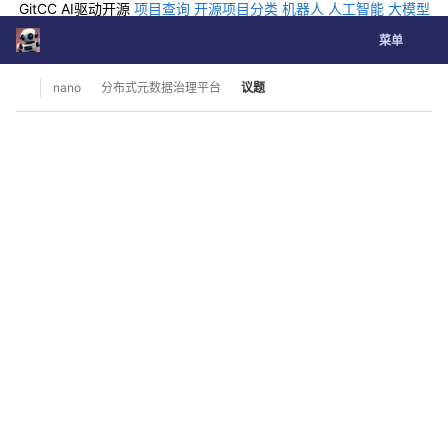
GitCC AI驱动开源
项目查询
开源项目分类
机器人
人工智能
大模型
排行
企业应用
科学研究
孵化优质开源项目
GCC API
海外版AI
GitLab
切换导航
Coding
菜单
Skip to content
nano
分布式元数据治理平台
议题