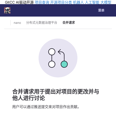
GitCC AI驱动开源
项目查询
开源项目分类
机器人
人工智能
大模型
排行
企业应用
科学研究
孵化优质开源项目
GCC API
海外版AI
GitLab
切换导航
Coding
菜单
Skip to content
nano
分布式元数据治理平台
合并请求
合并请求用于提出对项目的更改并与
他人进行讨论
用户可以通过推送提交来对项目作出贡献。