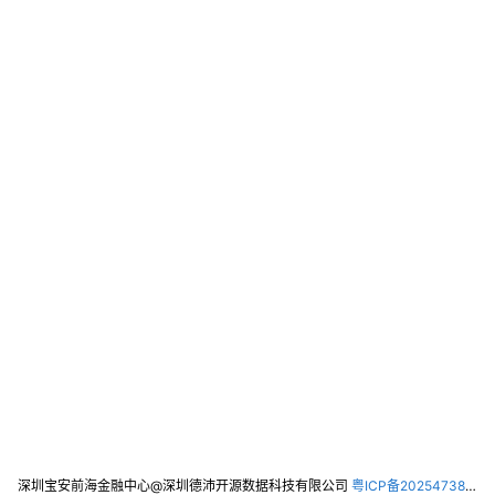
深圳宝安前海金融中心@深圳德沛开源数据科技有限公司
粤ICP备2025473821号-2