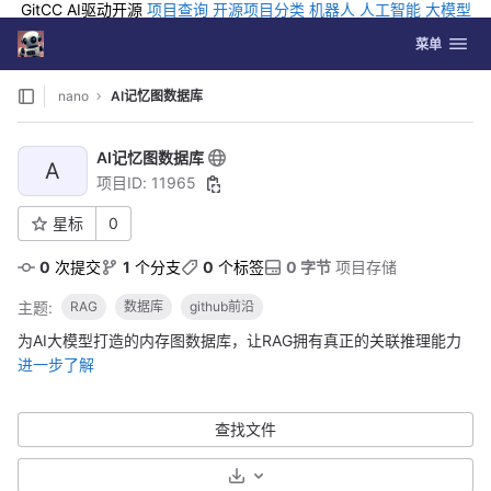
GitCC AI驱动开源
项目查询
开源项目分类
机器人
人工智能
大模型
排行
企业应用
科学研究
孵化优质开源项目
GCC API
海外版AI
GitLab
切换导航
Coding
菜单
Skip to content
nano
AI记忆图数据库
AI记忆图数据库
A
项目ID: 11965
星标
0
0
 次提交
1
 个分支
0
 个标签
0 字节
 项目存储
主题:
RAG
数据库
github前沿
为AI大模型打造的内存图数据库，让RAG拥有真正的关联推理能力
进一步了解
查找文件
选择下载格式