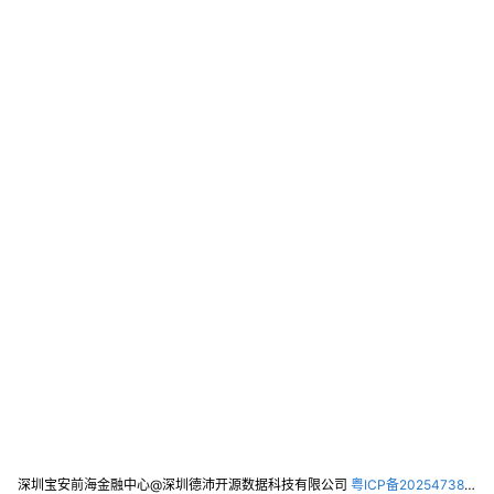
深圳宝安前海金融中心@深圳德沛开源数据科技有限公司
粤ICP备2025473821号-2