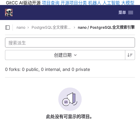
GitCC AI驱动开源
项目查询
开源项目分类
机器人
人工智能
大模型
排行
企业应用
科学研究
孵化优质开源项目
GCC API
海外版AI
GitLab
切换导航
Coding
菜单
Skip to content
nano
PostgreSQL全文搜索引擎
nano / PostgreSQL全文搜索引擎
创建日期
0 forks: 0 public, 0 internal, and 0 private
此处没有可显示的项目。