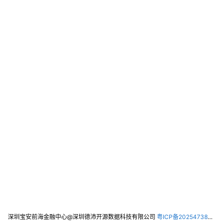
深圳宝安前海金融中心@深圳德沛开源数据科技有限公司
粤ICP备2025473821号-2