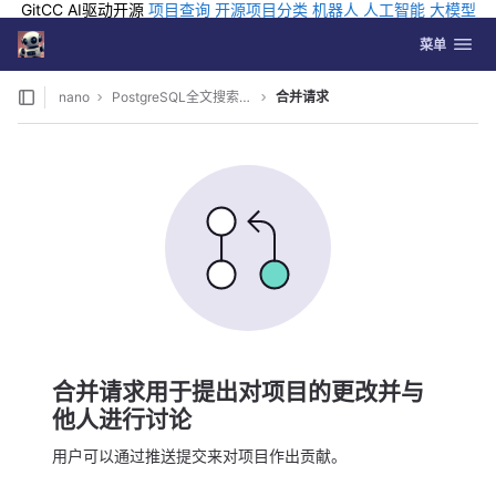
GitCC AI驱动开源
项目查询
开源项目分类
机器人
人工智能
大模型
排行
企业应用
科学研究
孵化优质开源项目
GCC API
海外版AI
GitLab
切换导航
Coding
菜单
Skip to content
nano
PostgreSQL全文搜索引擎
合并请求
合并请求用于提出对项目的更改并与
他人进行讨论
用户可以通过推送提交来对项目作出贡献。