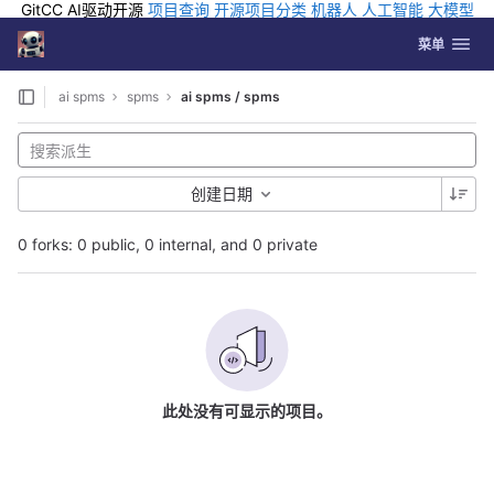
GitCC AI驱动开源
项目查询
开源项目分类
机器人
人工智能
大模型
排行
企业应用
科学研究
孵化优质开源项目
GCC API
海外版AI
GitLab
切换导航
Coding
菜单
Skip to content
ai spms
spms
ai spms / spms
创建日期
0 forks: 0 public, 0 internal, and 0 private
此处没有可显示的项目。