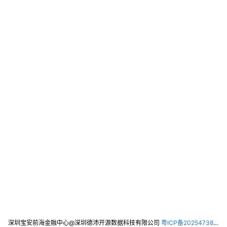
深圳宝安前海金融中心@深圳德沛开源数据科技有限公司
粤ICP备2025473821号-2