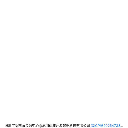
深圳宝安前海金融中心@深圳德沛开源数据科技有限公司
粤ICP备2025473821号-2