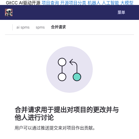
GitCC AI驱动开源
项目查询
开源项目分类
机器人
人工智能
大模型
排行
企业应用
科学研究
孵化优质开源项目
GCC API
海外版AI
GitLab
切换导航
Coding
菜单
Skip to content
ai spms
spms
合并请求
合并请求用于提出对项目的更改并与
他人进行讨论
用户可以通过推送提交来对项目作出贡献。