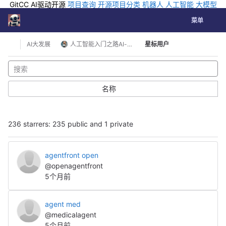
GitCC AI驱动开源
项目查询
开源项目分类
机器人
人工智能
大模型
排行
企业应用
科学研究
孵化优质开源项目
GCC API
海外版AI
GitLab
切换导航
Coding
菜单
Skip to content
AI大发展
人工智能入门之路AI-Book
星标用户
名称
236 starrers: 235 public and 1 private
agentfront open
@openagentfront
5个月前
agent med
@medicalagent
5个月前