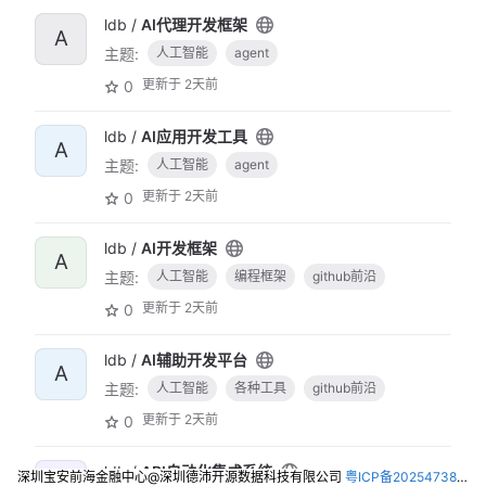
ldb /
AI代理开发框架
A
主题:
人工智能
agent
更新于
2天前
0
ldb /
AI应用开发工具
A
主题:
人工智能
agent
更新于
2天前
0
ldb /
AI开发框架
A
主题:
人工智能
编程框架
github前沿
更新于
2天前
0
ldb /
AI辅助开发平台
A
主题:
人工智能
各种工具
github前沿
更新于
2天前
0
ldb /
API自动化集成系统
深圳宝安前海金融中心@深圳德沛开源数据科技有限公司
粤ICP备2025473821号-2
A