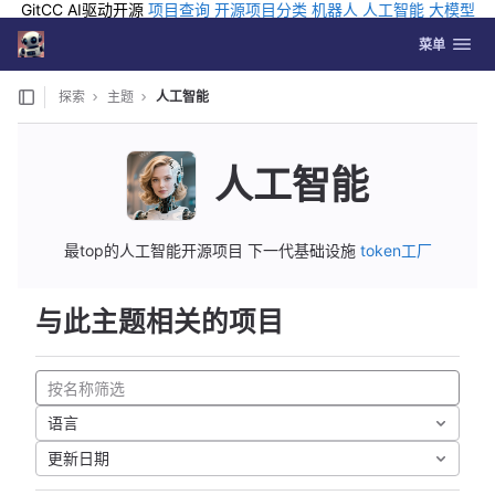
GitCC AI驱动开源
项目查询
开源项目分类
机器人
人工智能
大模型
排行
企业应用
科学研究
孵化优质开源项目
GCC API
海外版AI
GitLab
切换导航
Coding
菜单
Skip to content
探索
主题
人工智能
人工智能
最top的人工智能开源项目 下一代基础设施
token工厂
与此主题相关的项目
语言
更新日期