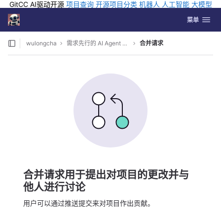
GitCC AI驱动开源
项目查询
开源项目分类
机器人
人工智能
大模型
排行
企业应用
科学研究
孵化优质开源项目
GCC API
海外版AI
GitLab
切换导航
Coding
菜单
Skip to content
wulongcha
需求先行的 AI Agent 桌面开发环境
合并请求
合并请求用于提出对项目的更改并与
他人进行讨论
用户可以通过推送提交来对项目作出贡献。