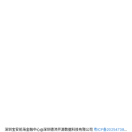
深圳宝安前海金融中心@深圳德沛开源数据科技有限公司
粤ICP备2025473821号-2