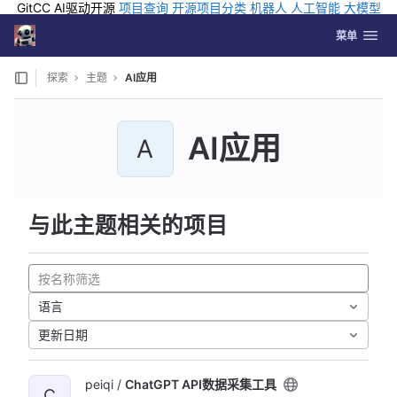
GitCC AI驱动开源
项目查询
开源项目分类
机器人
人工智能
大模型
排行
企业应用
科学研究
孵化优质开源项目
GCC API
海外版AI
GitLab
切换导航
Coding
菜单
Skip to content
探索
主题
AI应用
AI应用
A
与此主题相关的项目
语言
更新日期
peiqi /
ChatGPT API数据采集工具
C