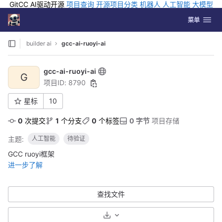
GitCC AI驱动开源
项目查询
开源项目分类
机器人
人工智能
大模型
排行
企业应用
科学研究
孵化优质开源项目
GCC API
海外版AI
GitLab
切换导航
Coding
菜单
Skip to content
builder ai
gcc-ai-ruoyi-ai
gcc-ai-ruoyi-ai
G
项目ID: 8790
星标
10
0
 次提交
1
 个分支
0
 个标签
0 字节
 项目存储
主题:
人工智能
待验证
GCC ruoyi框架
进一步了解
查找文件
选择下载格式