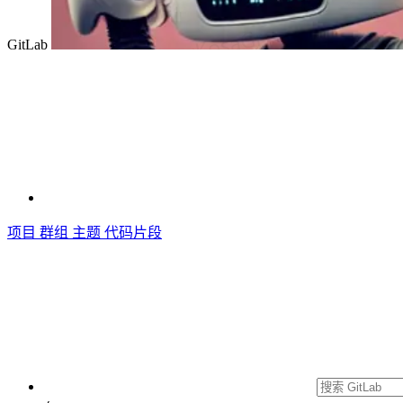
GitLab
项目
群组
主题
代码片段