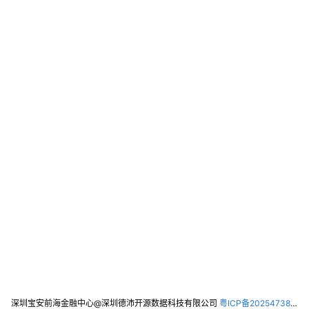
深圳宝安前海金融中心@深圳德沛开源数据科技有限公司
粤ICP备2025473821号-2