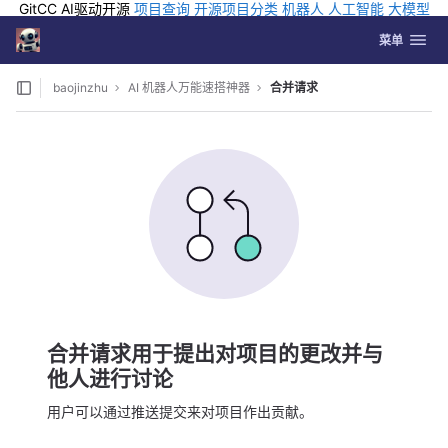
GitCC AI驱动开源
项目查询
开源项目分类
机器人
人工智能
大模型
排行
企业应用
科学研究
孵化优质开源项目
GCC API
海外版AI
GitLab
切换导航
Coding
菜单
Skip to content
baojinzhu
AI 机器人万能速搭神器
合并请求
合并请求用于提出对项目的更改并与
他人进行讨论
用户可以通过推送提交来对项目作出贡献。