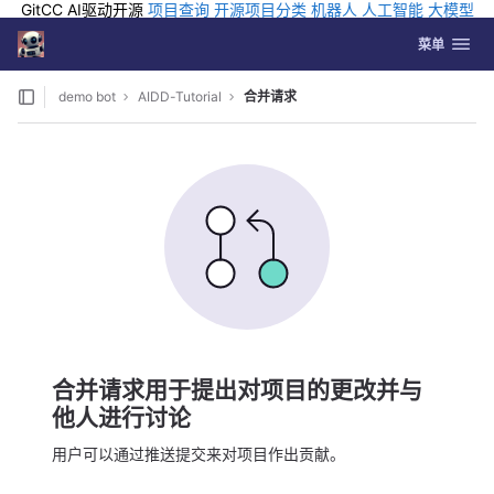
GitCC AI驱动开源
项目查询
开源项目分类
机器人
人工智能
大模型
排行
企业应用
科学研究
孵化优质开源项目
GCC API
海外版AI
GitLab
切换导航
Coding
菜单
Skip to content
demo bot
AIDD-Tutorial
合并请求
合并请求用于提出对项目的更改并与
他人进行讨论
用户可以通过推送提交来对项目作出贡献。