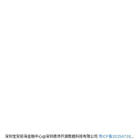
深圳宝安前海金融中心@深圳德沛开源数据科技有限公司
粤ICP备2025473821号-2