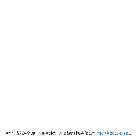
深圳宝安前海金融中心@深圳德沛开源数据科技有限公司
粤ICP备2025473821号-2