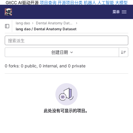
GitCC AI驱动开源
项目查询
开源项目分类
机器人
人工智能
大模型
排行
企业应用
科学研究
孵化优质开源项目
GCC API
海外版AI
GitLab
切换导航
Coding
菜单
Skip to content
lang dao
Dental Anatomy Dataset
lang dao / Dental Anatomy Dataset
创建日期
0 forks: 0 public, 0 internal, and 0 private
此处没有可显示的项目。