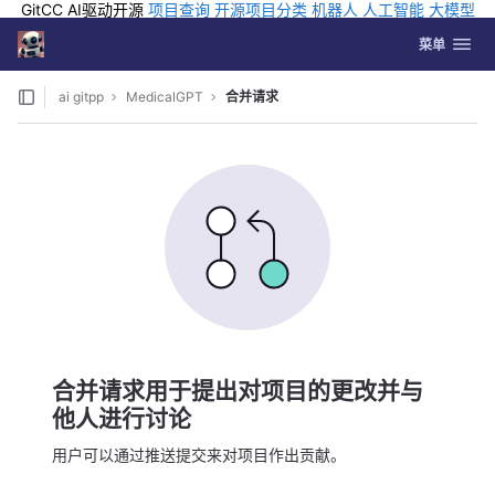
GitCC AI驱动开源
项目查询
开源项目分类
机器人
人工智能
大模型
排行
企业应用
科学研究
孵化优质开源项目
GCC API
海外版AI
GitLab
切换导航
Coding
菜单
Skip to content
ai gitpp
MedicalGPT
合并请求
合并请求用于提出对项目的更改并与
他人进行讨论
用户可以通过推送提交来对项目作出贡献。