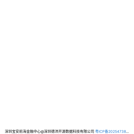
深圳宝安前海金融中心@深圳德沛开源数据科技有限公司
粤ICP备2025473821号-2