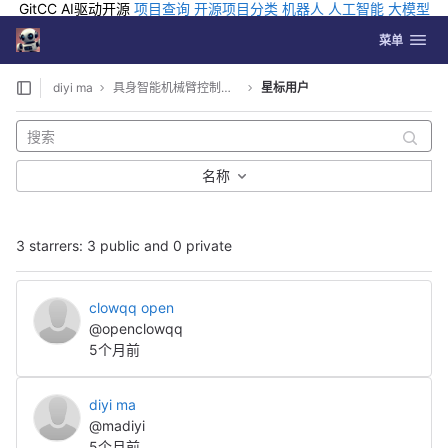
GitCC AI驱动开源
项目查询
开源项目分类
机器人
人工智能
大模型
排行
企业应用
科学研究
孵化优质开源项目
GCC API
海外版AI
GitLab
切换导航
Coding
菜单
Skip to content
diyi ma
具身智能机械臂控制系统
星标用户
名称
3 starrers: 3 public and 0 private
clowqq open
@openclowqq
5个月前
diyi ma
@madiyi
5个月前