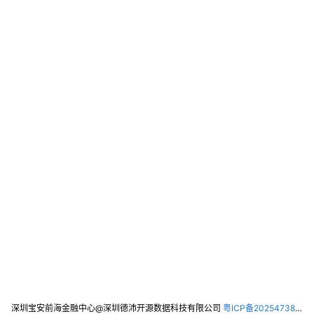
深圳宝安前海金融中心@深圳德沛开源数据科技有限公司
粤ICP备2025473821号-2