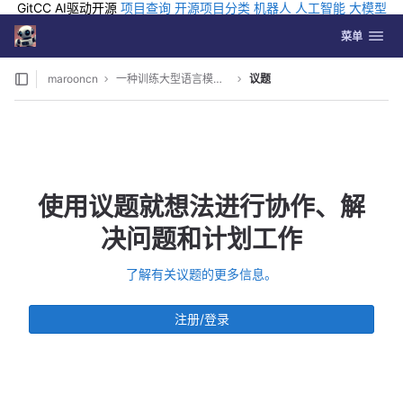
GitCC AI驱动开源
项目查询
开源项目分类
机器人
人工智能
大模型
排行
企业应用
科学研究
孵化优质开源项目
GCC API
海外版AI
GitLab
切换导航
Coding
菜单
Skip to content
marooncn
一种训练大型语言模型的简单方法
议题
使用议题就想法进行协作、解
决问题和计划工作
了解有关议题的更多信息。
注册/登录