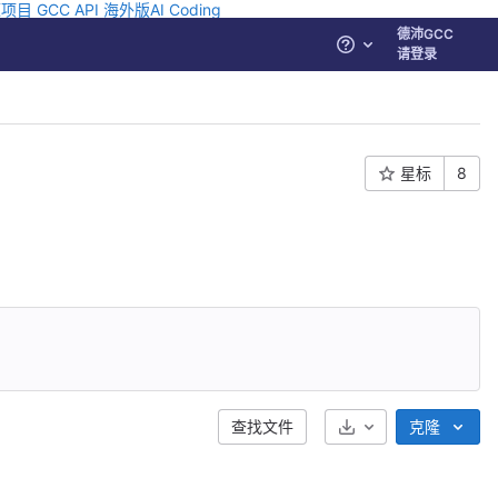
源项目
GCC API
海外版AI Coding
德沛GCC
帮助
请登录
星标
8
选择下载格式
查找文件
克隆