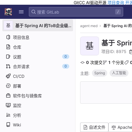
GitCC AI驱动开源
项目查询
开
GitLab
/
Skip to content
基
基于 Spring AI 的ToB企业级 AI 应用开发平台
agent med
基于 Spring A
项目信息
基于 Spr
基
仓库
项目ID: 8975
议题
0
0
 次提交
1
 个分支
合并请求
0
主题:
Spring
人工智能
CI/CD
部署
软件包与镜像库
监控
分析
Wiki
自述文件
Apache