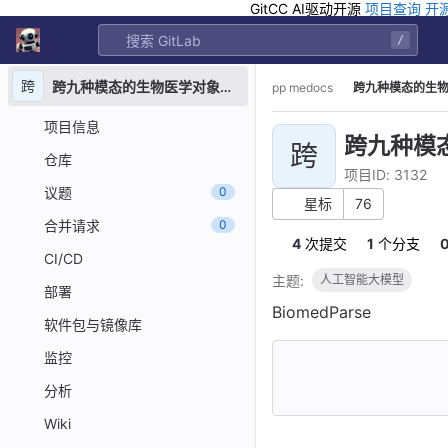
GitCC AI驱动开源
项目查询
开
GitLab
/
Skip to content
跨
跨九种模态的生物医学对象联合分割、检测和识别的基础模型 9-big medical model
pp medocs
跨九种模态的生物医
项目信息
跨九种模态
跨
仓库
项目ID: 3132
议题
0
星标
76
合并请求
0
4
 次提交
1
 个分支
CI/CD
主题:
人工智能大模型
部署
BiomedParse
软件包与镜像库
监控
分析
Wiki