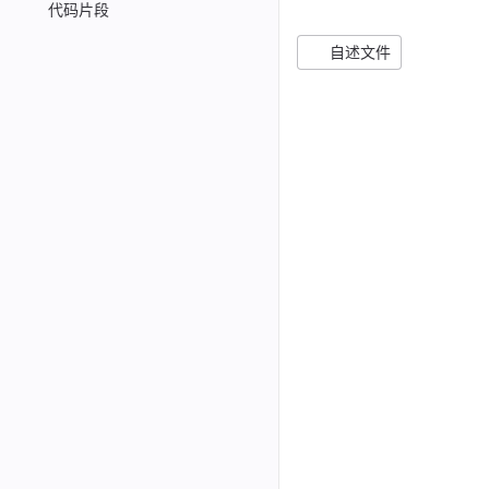
9-big-medic
main
代码片段
自述文件
名称