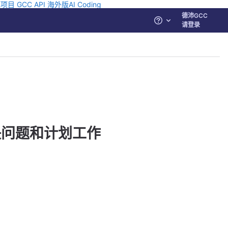
源项目
GCC API
海外版AI Coding
德沛GCC
帮助
请登录