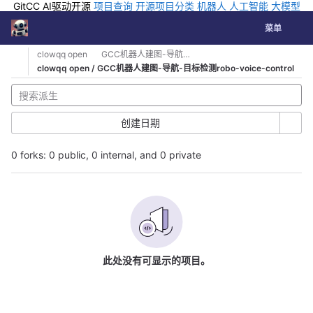
GitCC AI驱动开源
项目查询
开源项目分类
机器人
人工智能
大模型
排行
企业应用
科学研究
孵化优质开源项目
GCC API
海外版AI
GitLab
切换导航
Coding
菜单
Skip to content
clowqq open
GCC机器人建图-导航-目标检测robo-voice-control
clowqq open / GCC机器人建图-导航-目标检测robo-voice-control
创建日期
0 forks: 0 public, 0 internal, and 0 private
此处没有可显示的项目。