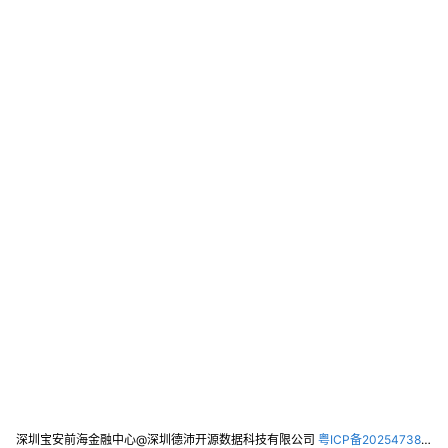
深圳宝安前海金融中心@深圳德沛开源数据科技有限公司
粤ICP备2025473821号-2