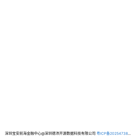
深圳宝安前海金融中心@深圳德沛开源数据科技有限公司
粤ICP备2025473821号-2