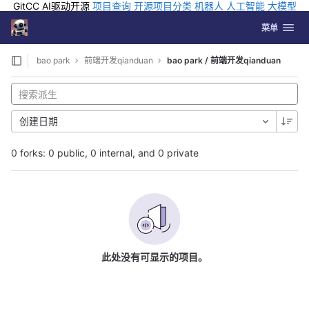
GitCC AI驱动开源
项目查询
开源项目分类
机器人
人工智能
大模型
排行
企业应用
科学研究
孵化优质开源项目
GCC API
海外版AI
GitLab
切换导航
Coding
菜单
Skip to content
bao park
前端开发qianduan
bao park / 前端开发qianduan
创建日期
0 forks: 0 public, 0 internal, and 0 private
此处没有可显示的项目。