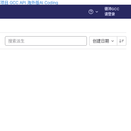
源项目
GCC API
海外版AI Coding
德沛GCC
帮助
请登录
创建日期