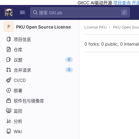
GitCC AI驱动开源
项目查询
开
GitLab
/
Skip to content
P
PKU Open Source License
License PKU
PKU Open Sour
项目信息
0 forks: 0 public, 0 interna
仓库
议题
0
合并请求
0
CI/CD
部署
软件包与镜像库
监控
分析
Wiki