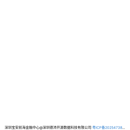
深圳宝安前海金融中心@深圳德沛开源数据科技有限公司
粤ICP备2025473821号-2