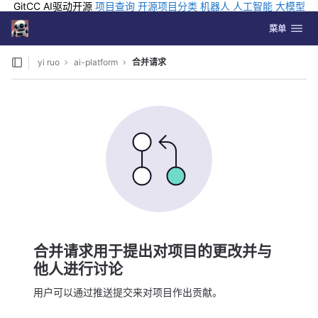
GitCC AI驱动开源
项目查询
开源项目分类
机器人
人工智能
大模型
排行
企业应用
科学研究
孵化优质开源项目
GCC API
海外版AI
GitLab
切换导航
Coding
菜单
Skip to content
yi ruo
ai-platform
合并请求
合并请求用于提出对项目的更改并与
他人进行讨论
用户可以通过推送提交来对项目作出贡献。