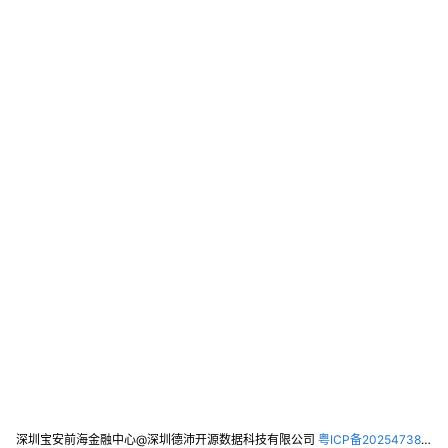
深圳宝安前海金融中心@深圳德沛开源数据科技有限公司
粤ICP备2025473821号-2