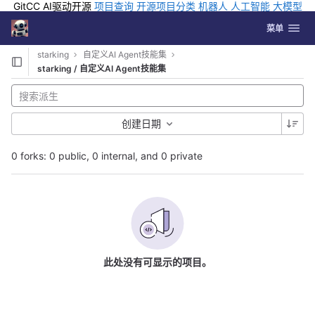
GitCC AI驱动开源
项目查询
开源项目分类
机器人
人工智能
大模型
排行
企业应用
科学研究
孵化优质开源项目
GCC API
海外版AI
GitLab
切换导航
Coding
菜单
Skip to content
starking
自定义AI Agent技能集
starking / 自定义AI Agent技能集
创建日期
0 forks: 0 public, 0 internal, and 0 private
此处没有可显示的项目。