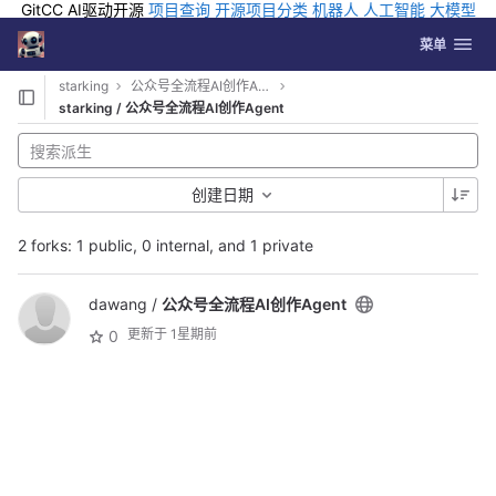
GitCC AI驱动开源
项目查询
开源项目分类
机器人
人工智能
大模型
排行
企业应用
科学研究
孵化优质开源项目
GCC API
海外版AI
GitLab
切换导航
Coding
菜单
Skip to content
starking
公众号全流程AI创作Agent
starking / 公众号全流程AI创作Agent
创建日期
2 forks: 1 public, 0 internal, and 1 private
dawang /
公众号全流程AI创作Agent
更新于
1星期前
0