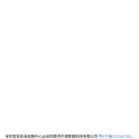
深圳宝安前海金融中心@深圳德沛开源数据科技有限公司
粤ICP备2025473821号-2