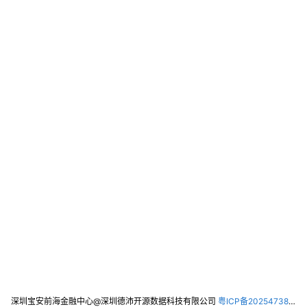
深圳宝安前海金融中心@深圳德沛开源数据科技有限公司
粤ICP备2025473821号-2