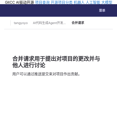
GitCC AI驱动开源
项目查询
开源项目分类
机器人
人工智能
大模型
排行
企业应用
科学研究
孵化优质开源项目
GCC API
海外版AI
GitLab
切换导航
Coding
菜单
Skip to content
tangyoyo
AI代码生成Agent开发框架
合并请求
合并请求用于提出对项目的更改并与
他人进行讨论
用户可以通过推送提交来对项目作出贡献。