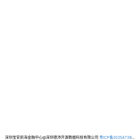
深圳宝安前海金融中心@深圳德沛开源数据科技有限公司
粤ICP备2025473821号-2