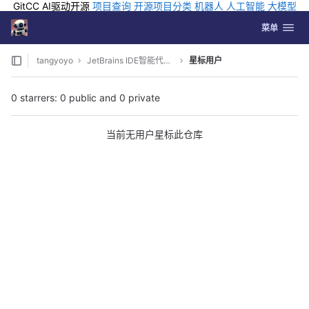
GitCC AI驱动开源
项目查询
开源项目分类
机器人
人工智能
大模型
排行
企业应用
科学研究
孵化优质开源项目
GCC API
海外版AI
GitLab
切换导航
Coding
菜单
Skip to content
tangyoyo
JetBrains IDE智能代码手写识别推理插件
星标用户
0 starrers: 0 public and 0 private
当前无用户星标此仓库