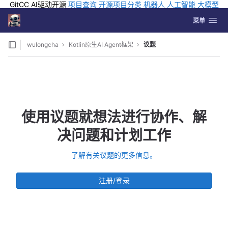
GitCC AI驱动开源
项目查询
开源项目分类
机器人
人工智能
大模型
排行
企业应用
科学研究
孵化优质开源项目
GCC API
海外版AI
GitLab
切换导航
Coding
菜单
Skip to content
wulongcha
Kotlin原生AI Agent框架
议题
使用议题就想法进行协作、解
决问题和计划工作
了解有关议题的更多信息。
注册/登录