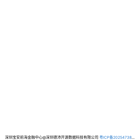
深圳宝安前海金融中心@深圳德沛开源数据科技有限公司
粤ICP备2025473821号-2