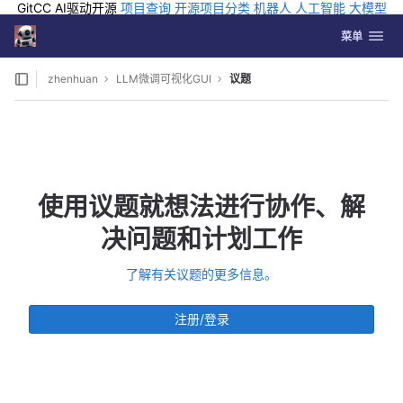
GitCC AI驱动开源
项目查询
开源项目分类
机器人
人工智能
大模型
排行
企业应用
科学研究
孵化优质开源项目
GCC API
海外版AI
GitLab
切换导航
Coding
菜单
Skip to content
zhenhuan
LLM微调可视化GUI
议题
使用议题就想法进行协作、解
决问题和计划工作
了解有关议题的更多信息。
注册/登录