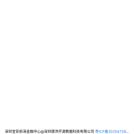
深圳宝安前海金融中心@深圳德沛开源数据科技有限公司
粤ICP备2025473821号-2